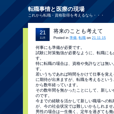
転職事情と医療の現場
これから転職・資格取得を考えるなら・・・
将来のことも考えて
21
Posted in
準備
,
転職
on
21.11.15
11月
何事にも準備が必要です。
試験に対策勉強が必要なように、転職にも
す。
特に転職の場合は、資格や免許などは無い
す。
若いうちであれば時間をかけて仕事を覚え
に期待が出来ますが、転職を考えるという
から数年経っています。
その数年間を無かったことにして、新しい
のです。
今までの経験を活かして新しい職場への転
が、今の社会状況では難しいかもしれませ
男性の場合は一生働く、定年を過ぎても働