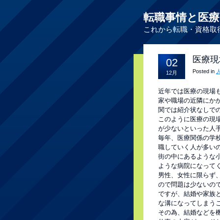
転職事情と医療
これから転職・資格取
医療現
02
Posted in
12月
近年では医療の現場
家や職場の近隣にか
関では紹介状なしで
このように医療の現
が少ないといった人
毎年、医療関係の学
職していく人が多い
街の中にあるような
ような病院になって
男性、女性に限らず
ので問題は少ないの
ですが、結婚や家族
な溝になってしまう
その為、結婚などを