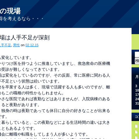
の現場
得を考えるなら・・・
場は人手不足が深刻
人手不足
,
男性
on
02.12.15
検
も変化しています。
索:
かりつけ医を持つように推進していますし、救急救命の医療機
の受診が難しくなってきています。
場は変化をしているのですが、その反面、常に医療に関わる人
月
手不足という状態は続いています。
3
校を卒業する人は多く、現場で活躍する人も多いのですが、離
10
のもこの職種の特性かもしれません。
17
小さな医院であれば夜勤などはありませんが、入院病棟のある
24
31
くると夜勤があります。
、独身の時は夜勤であっても休日に自分の好きなことが出来る
です。
コ
と暮らしていると、この夜勤などによる生活時間の違いは大き
こともあるようです。
機会に離職や転職をしてしまう人が多いようです。