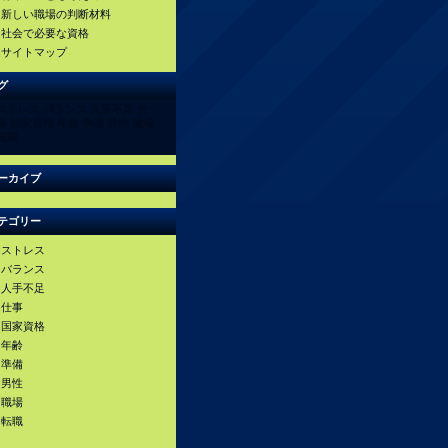
新しい職場の判断材料
社会で必要な資格
サイトマップ
グ
ストレス
バランス
人手不足
仕
事
国家資格
年齢
準備
男性
職場
転職
ーカイブ
テゴリー
ストレス
バランス
人手不足
仕事
国家資格
年齢
準備
男性
職場
転職