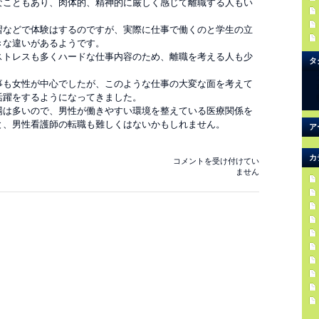
なこともあり、肉体的、精神的に厳しく感じて離職する人もい
習などで体験はするのですが、実際に仕事で働くのと学生の立
きな違いがあるようです。
ストレスも多くハードな仕事内容のため、離職を考える人も少
タ
。
事も女性が中心でしたが、このような仕事の大変な面を考えて
活躍をするようになってきました。
場は多いので、男性が働きやすい環境を整えている医療関係を
と、男性看護師の転職も難しくはないかもしれません。
ア
カ
医
コメントを受け付けてい
療
ません
現
場
は
人
手
不
足
が
深
刻
は